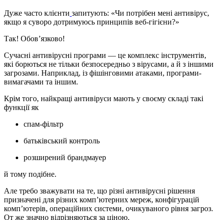
Дуже часто клієнти
запитують: «Чи потрібен мені антивірус,
якщо я суворо дотримуюсь принципів веб-гігієни?»
Так! Обов’язково!
Сучасні антивірусні програми — це комплекс інструментів,
які борються не тільки безпосередньо з вірусами, а й з іншими
загрозами. Наприклад, із фішінговими атаками, програми-
вимагачами та іншим.
Крім того, найкращі антивіруси мають у своєму складі такі
функції як
спам-фільтр
батьківський контроль
розширений брандмауер
й тому подібне.
Але требо зважувати на те, що різні антивірусні рішення
призначені для різних комп’ютерних мереж, конфігурацій
комп’ютерів, операційних системи, очикуваного рівня загроз.
От же значно відрізняються за ціною.