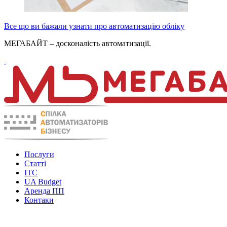
Все що ви бажали узнати про автоматизацію обліку
МЕГАБАЙТ – досконалість автоматизації.
Послуги
Статті
ITC
UA Budget
Аренда ПП
Контаки